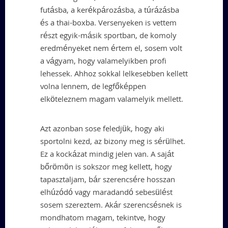
futásba, a kerékpározásba, a túrázásba
és a thai-boxba. Versenyeken is vettem
részt egyik-másik sportban, de komoly
eredményeket nem értem el, sosem volt
a vágyam, hogy valamelyikben profi
lehessek. Ahhoz sokkal lelkesebben kellett
volna lennem, de legfőképpen
elköteleznem magam valamelyik mellett.
Azt azonban sose feledjük, hogy aki
sportolni kezd, az bizony meg is sérülhet.
Ez a kockázat mindig jelen van. A saját
bőrömön is sokszor meg kellett, hogy
tapasztaljam, bár szerencsére hosszan
elhúzódó vagy maradandó sebesülést
sosem szereztem. Akár szerencsésnek is
mondhatom magam, tekintve, hogy