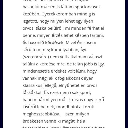
ezek közül is némelyikhez nagyon
hasonlót már én is láttam sportorvosok
kezében. Gyerekkoromban mindig is
izgatott, hogy milyen lehet egy ilyen
orvosi táska belülről, mi minden férhet el
benne, milyen érzés lehet kézben tartani,
és hasonló kérdések. Mivel én sosem
sérültem meg komolyabban, így
(szerencsére) nem volt alkalmam választ
találni a kérdéseimre, de talán jobb is így.
mindenesetre érdekes volt látni, hogy
vannak még, akik foglalkoznak ilyen
klasszikus jellegű, elnyűhetetlen orvosi
táskákkal. És ezek nem csak sport,
hanem bármilyen másik orvos nagyszerű
kísérői lehetnek, mondhatni a kezük
meghosszabbítása. Hiszen milyen
érdekesen venné ki magát, ha a