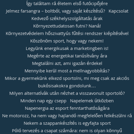
Így találtam rá életem első futócipőjére
Jelmez farsangra – boltból, vagy saját készítésű?
Kapcsolat
Kedvező székhelyszolgáltatás árak
Környezettudatosan futni? Naná!
Környezetvédelem hőszivattyús fűtési rendszer kiépítésével
Köszönöm sport, hogy vagy nekem!
Legyünk energikusak a marketingben is!
Megérte az energetikai tanúsítvány ára
Megtalálni azt, ami igazán érdekel
Mennyibe kerül most a mellnagyobbítás?
Mikor a gyermekünk elkezd sportolni, mi meg csak az akciós
bukósisakokra gondolunk…
Milyen alternatívák után nézhet a visszavonult sportoló?
Minden nap egy csepp
Napelemek útközben
Napenergia az esport fenntarthatóságára
Ne motorozz, ha nem vagy hajlandó megfelelően felkészülni rá
Nekem a szappankészítés is egyfajta sport
Póló tervezés a csapat számára: nem is olyan könnyű