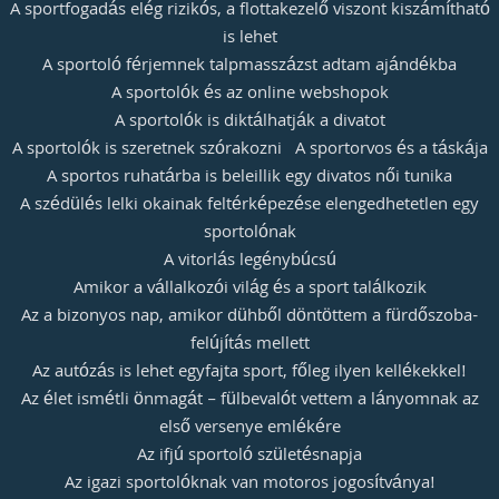
A sportfogadás elég rizikós, a flottakezelő viszont kiszámítható
is lehet
A sportoló férjemnek talpmasszázst adtam ajándékba
A sportolók és az online webshopok
A sportolók is diktálhatják a divatot
A sportolók is szeretnek szórakozni
A sportorvos és a táskája
A sportos ruhatárba is beleillik egy divatos női tunika
A szédülés lelki okainak feltérképezése elengedhetetlen egy
sportolónak
A vitorlás legénybúcsú
Amikor a vállalkozói világ és a sport találkozik
Az a bizonyos nap, amikor dühből döntöttem a fürdőszoba-
felújítás mellett
Az autózás is lehet egyfajta sport, főleg ilyen kellékekkel!
Az élet ismétli önmagát – fülbevalót vettem a lányomnak az
első versenye emlékére
Az ifjú sportoló születésnapja
Az igazi sportolóknak van motoros jogosítványa!