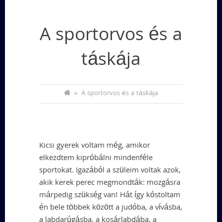
A sportorvos és a
táskája
»
A sportorvos és a táskája
Kicsi gyerek voltam még, amikor
elkezdtem kipróbálni mindenféle
sportokat. Igazából a szüleim voltak azok,
akik kerek perec megmondták: mozgásra
márpedig szükség van! Hát így kóstoltam
én bele többek között a judóba, a vívásba,
a labdarúgásba, a kosárlabdába, a