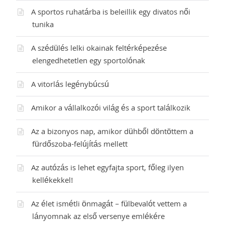
A sportos ruhatárba is beleillik egy divatos női
tunika
A szédülés lelki okainak feltérképezése
elengedhetetlen egy sportolónak
A vitorlás legénybúcsú
Amikor a vállalkozói világ és a sport találkozik
Az a bizonyos nap, amikor dühből döntöttem a
fürdőszoba-felújítás mellett
Az autózás is lehet egyfajta sport, főleg ilyen
kellékekkel!
Az élet ismétli önmagát – fülbevalót vettem a
lányomnak az első versenye emlékére