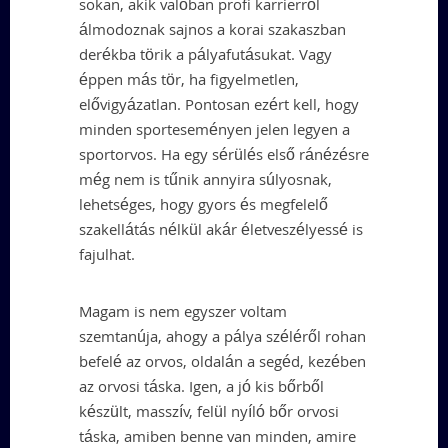
sokan, akik valóban profi karrierről
álmodoznak sajnos a korai szakaszban
derékba törik a pályafutásukat. Vagy
éppen más tör, ha figyelmetlen,
elővigyázatlan. Pontosan ezért kell, hogy
minden sporteseményen jelen legyen a
sportorvos. Ha egy sérülés első ránézésre
még nem is tűnik annyira súlyosnak,
lehetséges, hogy gyors és megfelelő
szakellátás nélkül akár életveszélyessé is
fajulhat.
Magam is nem egyszer voltam
szemtanúja, ahogy a pálya széléről rohan
befelé az orvos, oldalán a segéd, kezében
az orvosi táska. Igen, a jó kis bőrből
készült, masszív, felül nyíló bőr orvosi
táska, amiben benne van minden, amire