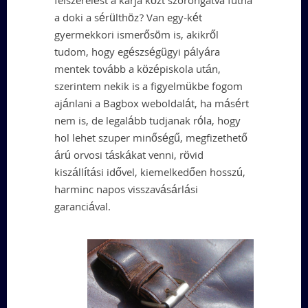
felszerelést a karja közt szorongatva futna
a doki a sérülthöz? Van egy-két
gyermekkori ismerősöm is, akikről
tudom, hogy egészségügyi pályára
mentek tovább a középiskola után,
szerintem nekik is a figyelmükbe fogom
ajánlani a Bagbox weboldalát, ha másért
nem is, de legalább tudjanak róla, hogy
hol lehet szuper minőségű, megfizethető
árú orvosi táskákat venni, rövid
kiszállítási idővel, kiemelkedően hosszú,
harminc napos visszavásárlási
garanciával.