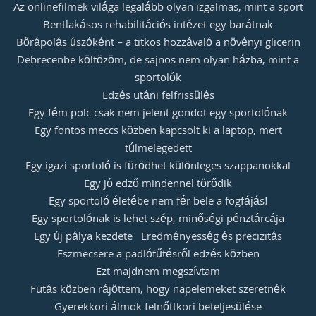
Az onlinefilmek világa legalább olyan izgalmas, mint a sport
Bentlakásos rehabilitációs intézet egy barátnak
Bőrápolás úszóként – a titkos hozzávaló a növényi glicerin
Debrecenbe költözöm, de sajnos nem olyan házba, mint a
sportolók
Edzés utáni felfrissülés
Egy fém polc csak nem jelent gondot egy sportolónak
Egy fontos meccs közben kapcsolt ki a laptop, mert
túlmelegedett
Egy igazi sportoló is fürödhet különleges szappanokkal
Egy jó edző mindennel törődik
Egy sportoló életébe nem fér bele a fogfájás!
Egy sportolónak is lehet szép, minőségi pénztárcája
Egy új pálya kezdete
Eredményesség és precizitás
Eszmecsere a padlófűtésről edzés közben
Ezt majdnem megszívtam
Futás közben rájöttem, hogy napelemeket szeretnék
Gyerekkori álmok felnőttkori beteljesülése