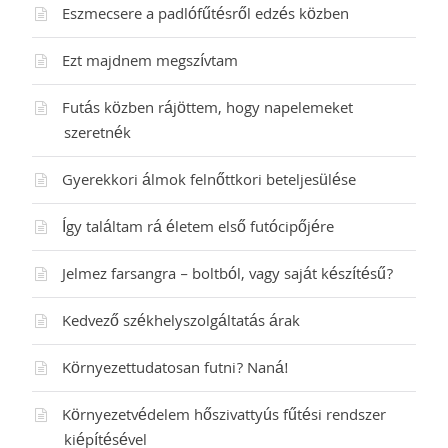
Eszmecsere a padlófűtésről edzés közben
Ezt majdnem megszívtam
Futás közben rájöttem, hogy napelemeket
szeretnék
Gyerekkori álmok felnőttkori beteljesülése
Így találtam rá életem első futócipőjére
Jelmez farsangra – boltból, vagy saját készítésű?
Kedvező székhelyszolgáltatás árak
Környezettudatosan futni? Naná!
Környezetvédelem hőszivattyús fűtési rendszer
kiépítésével