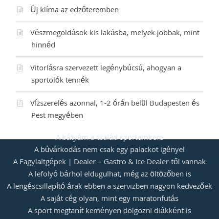
Új klíma az edzőteremben
Vészmegoldások kis lakásba, melyek jobbak, mint
hinnéd
Vitorlásra szervezett legénybúcsú, ahogyan a
sportolók tennék
Vízszerelés azonnal, 1-2 órán belül Budapesten és
Pest megyében
A bátyám a család sportembere
A búvárkodás nem csak egy palackot igényel
A Fagylaltgépek | Dealer – Gastro & Ice Dealer-től vannak
A lefolyó bárhol eldugulhat, még az öltözőben is
A lengéscsillapító árak ebben a szervizben nagyon kedvezőek
A saját cég olyan, mint egy maratonfutás
A sport megtanít keményen dolgozni diákként is