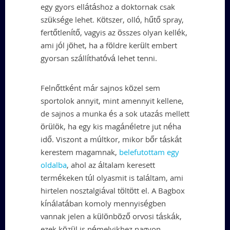
egy gyors ellátáshoz a doktornak csak
szüksége lehet. Kötszer, olló, hűtő spray,
fertőtlenítő, vagyis az összes olyan kellék,
ami jól jöhet, ha a földre került embert
gyorsan szállíthatóvá lehet tenni.
Felnőttként már sajnos közel sem
sportolok annyit, mint amennyit kellene,
de sajnos a munka és a sok utazás mellett
örülök, ha egy kis magánéletre jut néha
idő. Viszont a múltkor, mikor bőr táskát
kerestem magamnak,
belefutottam egy
oldalba
, ahol az általam keresett
termékeken túl olyasmit is találtam, ami
hirtelen nosztalgiával töltött el. A Bagbox
kínálatában komoly mennyiségben
vannak jelen a különböző orvosi táskák,