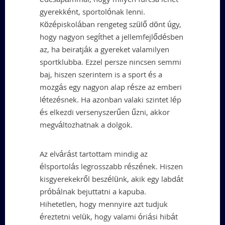
édesapámmal, hogy milyen furcsa lehet
gyerekként, sportolónak lenni.
Középiskolában rengeteg szülő dönt úgy,
hogy nagyon segíthet a jellemfejlődésben
az, ha beiratják a gyereket valamilyen
sportklubba. Ezzel persze nincsen semmi
baj, hiszen szerintem is a sport és a
mozgás egy nagyon alap része az emberi
létezésnek. Ha azonban valaki szintet lép
és elkezdi versenyszerűen űzni, akkor
megváltozhatnak a dolgok.
Az elvárást tartottam mindig az
élsportolás legrosszabb részének. Hiszen
kisgyerekekről beszélünk, akik egy labdát
próbálnak bejuttatni a kapuba.
Hihetetlen, hogy mennyire azt tudjuk
éreztetni velük, hogy valami óriási hibát