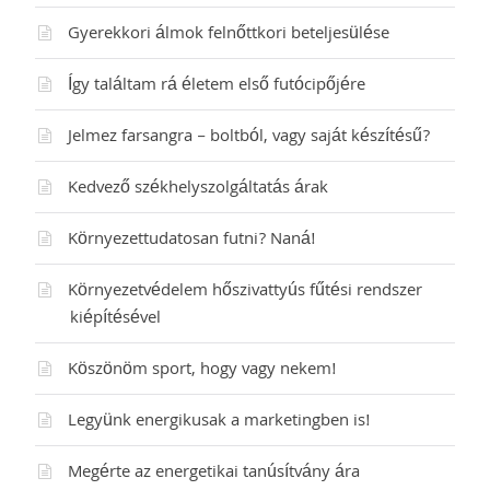
Gyerekkori álmok felnőttkori beteljesülése
Így találtam rá életem első futócipőjére
Jelmez farsangra – boltból, vagy saját készítésű?
Kedvező székhelyszolgáltatás árak
Környezettudatosan futni? Naná!
Környezetvédelem hőszivattyús fűtési rendszer
kiépítésével
Köszönöm sport, hogy vagy nekem!
Legyünk energikusak a marketingben is!
Megérte az energetikai tanúsítvány ára