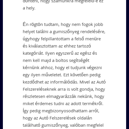
dönteni, hogy számunkra megfelelő-e ez
a hely.
Én rögtön tudtam, hogy nem fogok jobb
helyet találni a gumiszőnyeg rendelésére,
úgyhogy felpillantottam a felső menüre
és kiválasztottam az ehhez tartozó
kategóriát. Ilyen egyszerű az egész és
nem kell majd a boltos segítségét
kérnünk ahhoz, hogy el tudjunk végezni
egy ilyen műveletet. Ezt követően pedig
kezdődhet az informálódás. Mivel az Autó
Felszereléseknek arra is volt gondja, hogy
részletesen elmagyarázzák nekünk, hogy
miket érdemes tudni az adott termékről.
Így pedig megbizonyosodhattam arról,
hogy az Autó Felszerelések oldalán
található gumiszőnyeg, valóban megfelel