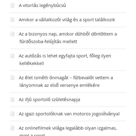
A vitorlás legénybúcsú
Amikor a vállalkozói világ és a sport találkozik
Az a bizonyos nap, amikor dühből döntöttem a
fürdőszoba-felújítás mellett
Az autózás is lehet egyfajta sport, főleg ilyen
kellékekkel!
Az élet ismétli önmagát – fülbevalót vettem a
lányomnak az első versenye emlékére
Az ifjú sportoló születésnapja
Az igazi sportolóknak van motoros jogosítványa!
Az onlinefilmek világa legalább olyan izgalmas,