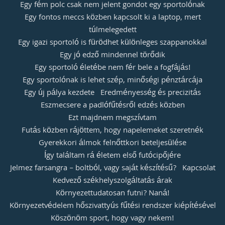
Egy fém polc csak nem jelent gondot egy sportolónak
Egy fontos meccs közben kapcsolt ki a laptop, mert
túlmelegedett
Egy igazi sportoló is fürödhet különleges szappanokkal
Egy jó edző mindennel törődik
Egy sportoló életébe nem fér bele a fogfájás!
Egy sportolónak is lehet szép, minőségi pénztárcája
Egy új pálya kezdete
Eredményesség és precizitás
Eszmecsere a padlófűtésről edzés közben
Ezt majdnem megszívtam
Futás közben rájöttem, hogy napelemeket szeretnék
Gyerekkori álmok felnőttkori beteljesülése
Így találtam rá életem első futócipőjére
Jelmez farsangra – boltból, vagy saját készítésű?
Kapcsolat
Kedvező székhelyszolgáltatás árak
Környezettudatosan futni? Naná!
Környezetvédelem hőszivattyús fűtési rendszer kiépítésével
Köszönöm sport, hogy vagy nekem!