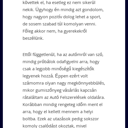
követtek el, ha esetleg ez nem sikerül
nekik. Úgyhogy én mindig azt gondolom,
hogy nagyon pozitív dolog lehet a sport,
de sosem szabad túl komolyan venni.
Főleg akkor nem, ha gyerekekről
beszélünk.
Ettől függetlenül, ha az autómról van szó,
mindig próbálok odafigyelni arra, hogy
csak a legjobb minőségű kiegészítők
legyenek hozzá. Éppen ezért volt
számomra olyan nagy megkönnyebbülés,
mikor gumiszőnyeg vásárlás kapcsán
rátaláltam az Autó Felszerelések oldalára.
Korábban mindig rengeteg időm ment el
arra, hogy el kellett mennem a helyi
boltba. Ezek az utazások pedig sokszor
komoly csalódást okoztak, mivel