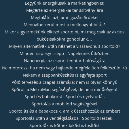
Legyünk energikusak a marketingben is!
Megérte az energetikai tanúsítvány ára
Megtalálni azt, ami igazán érdekel
Mennyibe kerül most a mellnagyobbítás?
Mikor a gyermekünk elkezd sportolni, mi meg csak az akciós
bukósisakokra gondolunk…
Milyen alternatívák után nézhet a visszavonult sportoló?
Minden nap egy csepp
Napelemek útközben
Napenergia az esport fenntarthatóságára
Ne motorozz, ha nem vagy hajlandó megfelelően felkészülni rá
Nekem a szappankészítés is egyfajta sport
Póló tervezés a csapat számára: nem is olyan könnyű
Spórolj a MetroMan segítségével, de ne a minőségen!
Sport és babakocsi
Sport és nyelvtudás
Sportolás a mobilod segítségével
Sportolás és a babakocsik, amik összehozzák az embert
Sportolás után a vendéglátásba
Sportoló leszek!
Sportolók is kötnek lakásbiztosítást