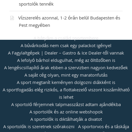
sportolók tennék
Vízszerelés azonnal, 1-2 órán belül Budapesten és
Pest megyében
A bátyám a család sportembere
A búvárkodás nem csak egy palackot igényel
A Fagylaltgépek | Dealer – Gastro & Ice Dealer-től vannak
A lefolyó bárhol eldugulhat, még az öltözőben is
A lengéscsillapító árak ebben a szervizben nagyon kedvezőek
A saját cég olyan, mint egy maratonfutás
A sport megtanít keményen dolgozni diákként is
A sportfogadás elég rizikós, a flottakezelő viszont kiszámítható
is lehet
A sportoló férjemnek talpmasszázst adtam ajándékba
A sportolók és az online webshopok
A sportolók is diktálhatják a divatot
A sportolók is szeretnek szórakozni
A sportorvos és a táskája