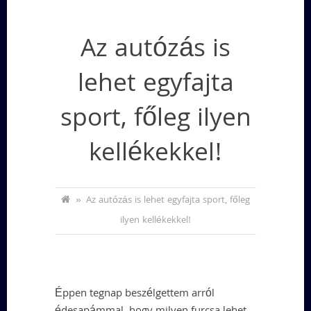
Az autózás is
lehet egyfajta
sport, főleg ilyen
kellékekkel!
»
Az autózás is lehet egyfajta sport, főleg
ilyen kellékekkel!
Éppen tegnap beszélgettem arról