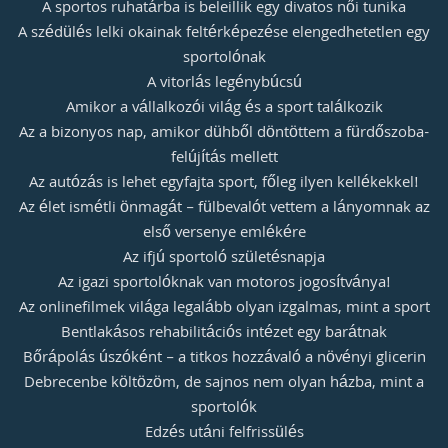
A sportos ruhatárba is beleillik egy divatos női tunika
A szédülés lelki okainak feltérképezése elengedhetetlen egy
sportolónak
A vitorlás legénybúcsú
Amikor a vállalkozói világ és a sport találkozik
Az a bizonyos nap, amikor dühből döntöttem a fürdőszoba-
felújítás mellett
Az autózás is lehet egyfajta sport, főleg ilyen kellékekkel!
Az élet ismétli önmagát – fülbevalót vettem a lányomnak az
első versenye emlékére
Az ifjú sportoló születésnapja
Az igazi sportolóknak van motoros jogosítványa!
Az onlinefilmek világa legalább olyan izgalmas, mint a sport
Bentlakásos rehabilitációs intézet egy barátnak
Bőrápolás úszóként – a titkos hozzávaló a növényi glicerin
Debrecenbe költözöm, de sajnos nem olyan házba, mint a
sportolók
Edzés utáni felfrissülés