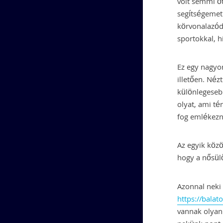
volt semmi öt
segítségemet
körvonalazód
sportokkal, 
Ez egy nagyon
illetően. Néz
különlegesebb
olyat, ami té
fog emlékezn
Az egyik közö
hogy a nősülő
Azonnal neki 
https://bala
vannak olyan 