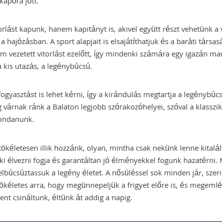
apóra jött.
rlást kapunk, hanem kapitányt is, akivel együtt részt vehetünk a v
a hajózásban. A sport alapjait is elsajátíthatjuk és a baráti társa
m vezetett vitorlást ezelőtt, így mindenki számára egy igazán m
 kis utazás, a legénybúcsú.
fogyasztást is lehet kérni, így a kirándulás megtartja a legénybúcsú
 várnak ránk a Balaton legjobb szórakozóhelyei, szóval a klasszik
ondanunk.
 tökéletesen illik hozzánk, olyan, mintha csak nekünk lenne kitalál
i élvezni fogja és garantáltan jó élményekkel fogunk hazatérni.
lbúcsúztassuk a legény életet. A nősüléssel sok minden jár, szer
 tökéletes arra, hogy megünnepeljük a frigyet előre is, és megeml
t csináltunk, éltünk át addig a napig.