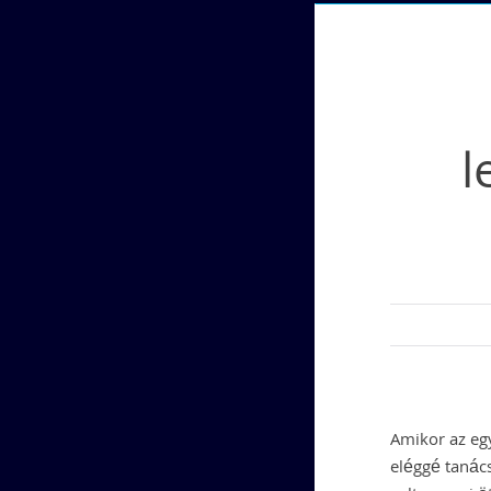
l
Amikor az eg
eléggé tanác