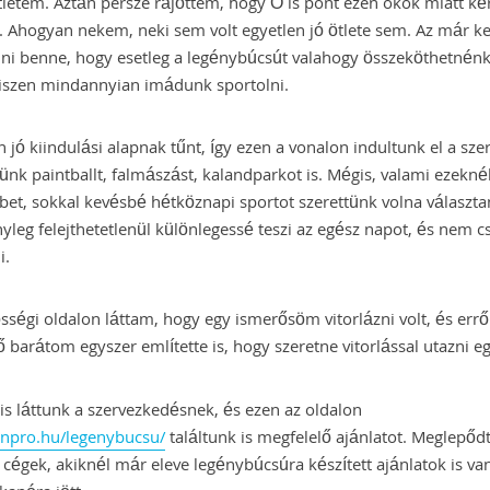
letem. Aztán persze rájöttem, hogy Ő is pont ezen okok miatt kér
. Ahogyan nekem, neki sem volt egyetlen jó ötlete sem. Az már ke
ni benne, hogy esetleg a legénybúcsút valahogy összeköthetnénk
hiszen mindannyian imádunk sportolni.
 jó kiindulási alapnak tűnt, így ezen a vonalon indultunk el a sze
tünk paintballt, falmászást, kalandparkot is. Mégis, valami ezekné
et, sokkal kevésbé hétköznapi sportot szerettünk volna választa
nyleg felejthetetlenül különlegessé teszi az egész napot, és nem cs
i.
sségi oldalon láttam, hogy egy ismerősöm vitorlázni volt, és errő
 barátom egyszer említette is, hogy szeretne vitorlással utazni eg
is láttunk a szervezkedésnek, és ezen az oldalon
tonpro.hu/legenybucsu/
találtunk is megfelelő ajánlatot. Meglepő
cégek, akiknél már eleve legénybúcsúra készített ajánlatok is va