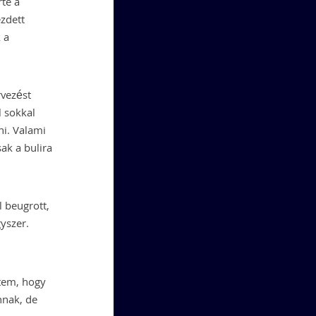
te a
zdett
 a
rvezést
l sokkal
ni. Valami
ak a bulira
l beugrott,
yszer.
dtem, hogy
nnak, de