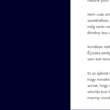
nekünk pont k
Nem csak vito
vezetésében, 
még senki ne
élmény lesz a
Korlátlan ital
Éjszaka pedig
sem kell lem
Ez az ajánlat
hogy mindenk
annak, hogy e
vitorlás buli
mennyi minden