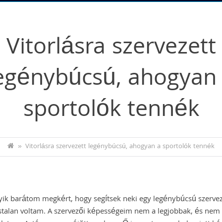
Vitorlásra szervezett
egénybúcsú, ahogyan
sportolók tennék
»
Vitorlásra szervezett legénybúcsú, ahogyan a sportolók tennék
yik barátom megkért, hogy segítsek neki egy legénybúcsú szerve
stalan voltam. A szervezői képességeim nem a legjobbak, és nem