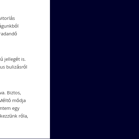
itorlás
ságunkból
aradandó
 jellegét is.
us bulizásról
va. Biztos,
 Méltó módja
intem egy
ékezzünk róla,