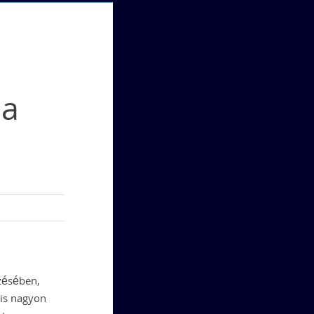
 a
zésében,
 is nagyon