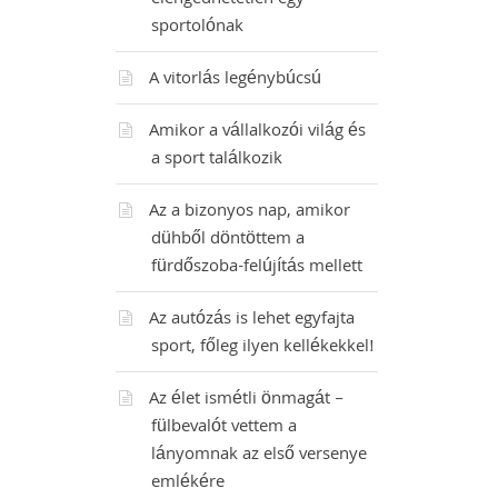
elengedhetetlen egy
sportolónak
A vitorlás legénybúcsú
Amikor a vállalkozói világ és
a sport találkozik
Az a bizonyos nap, amikor
dühből döntöttem a
fürdőszoba-felújítás mellett
Az autózás is lehet egyfajta
sport, főleg ilyen kellékekkel!
Az élet ismétli önmagát –
fülbevalót vettem a
lányomnak az első versenye
emlékére