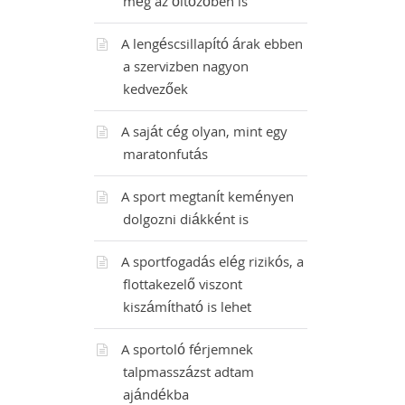
még az öltözőben is
A lengéscsillapító árak ebben
a szervizben nagyon
kedvezőek
A saját cég olyan, mint egy
maratonfutás
A sport megtanít keményen
dolgozni diákként is
A sportfogadás elég rizikós, a
flottakezelő viszont
kiszámítható is lehet
A sportoló férjemnek
talpmasszázst adtam
ajándékba