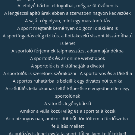
A lefolyó bárhol eldugulhat, még az öltözőben is
A lengéscsillapító árak ebben a szervizben nagyon kedvezőek
A saját cég olyan, mint egy maratonfutás
A sport megtanít keményen dolgozni diákként is
A sportfogadás elég rizikós, a flottakezelő viszont kiszámítható
is lehet
A sportoló férjemnek talpmasszázst adtam ajándékba
A sportolók és az online webshopok
A sportolók is diktálhatják a divatot
A sportolók is szeretnek szórakozni
A sportorvos és a táskája
A sportos ruhatárba is beleillik egy divatos női tunika
A szédülés lelki okainak feltérképezése elengedhetetlen egy
sportolónak
A vitorlás legénybúcsú
Amikor a vállalkozói világ és a sport találkozik
Az a bizonyos nap, amikor dühből döntöttem a fürdőszoba-
felújítás mellett
Az autózás is lehet egyfajta sport, főleg ilyen kellékekkel!