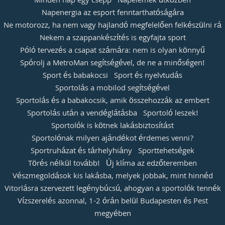
Minden nap egy csepp
Napelemek útközben
Napenergia az esport fenntarthatóságára
Ne motorozz, ha nem vagy hajlandó megfelelően felkészülni rá
Nekem a szappankészítés is egyfajta sport
Póló tervezés a csapat számára: nem is olyan könnyű
Spórolj a MetroMan segítségével, de ne a minőségen!
Sport és babakocsi
Sport és nyelvtudás
Sportolás a mobilod segítségével
Sportolás és a babakocsik, amik összehozzák az embert
Sportolás után a vendéglátásba
Sportoló leszek!
Sportolók is kötnek lakásbiztosítást
Sportolónak milyen ajándékot érdemes venni?
Sportruházat és tárhelyhiány
Sporttehetségek
Törés nélkül tovább!
Új klíma az edzőteremben
Vészmegoldások kis lakásba, melyek jobbak, mint hinnéd
Vitorlásra szervezett legénybúcsú, ahogyan a sportolók tennék
Vízszerelés azonnal, 1-2 órán belül Budapesten és Pest
megyében