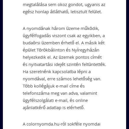
megtalálása sem okoz gondot, ugyanis az
egész honlap átlátható, letisztult felület.
A nyomdának három üzeme működik,
ügyfélfogadás viszont csak az egyikben, a
budaörsi üzemben érhető el. A másik két
épület Törökbálinton és Nyíregyházán
helyezkedik el. Az üzemek pontos címét
és nyitvatartási idejét szintén feltüntették.
Ha szeretnénk kapcsolatba lépni a
nyomdával, erre számos lehetőség van.
Több kollégájuk e-mail címe és
telefonszáma meg van adva, valamint
ügyfélszolgálati e-mail, és online
ajánlatkérő adatlap is elérhető.
A colornyomda.hu-ról sokféle nyomdai