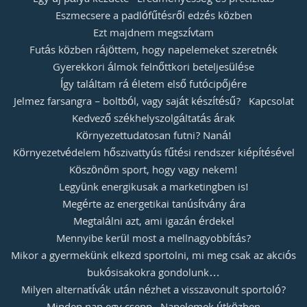
Eszmecsere a padlófűtésről edzés közben
Ezt majdnem megszívtam
Futás közben rájöttem, hogy napelemeket szeretnék
Gyerekkori álmok felnőttkori beteljesülése
Így találtam rá életem első futócipőjére
Jelmez farsangra – boltból, vagy saját készítésű?
Kapcsolat
Kedvező székhelyszolgáltatás árak
Környezettudatosan futni? Naná!
Környezetvédelem hőszivattyús fűtési rendszer kiépítésével
Köszönöm sport, hogy vagy nekem!
Legyünk energikusak a marketingben is!
Megérte az energetikai tanúsítvány ára
Megtalálni azt, ami igazán érdekel
Mennyibe kerül most a mellnagyobbítás?
Mikor a gyermekünk elkezd sportolni, mi meg csak az akciós
bukósisakokra gondolunk…
Milyen alternatívák után nézhet a visszavonult sportoló?