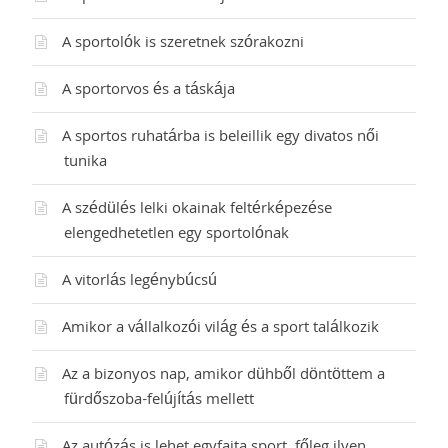
A sportolók is szeretnek szórakozni
A sportorvos és a táskája
A sportos ruhatárba is beleillik egy divatos női
tunika
A szédülés lelki okainak feltérképezése
elengedhetetlen egy sportolónak
A vitorlás legénybúcsú
Amikor a vállalkozói világ és a sport találkozik
Az a bizonyos nap, amikor dühből döntöttem a
fürdőszoba-felújítás mellett
Az autózás is lehet egyfajta sport, főleg ilyen