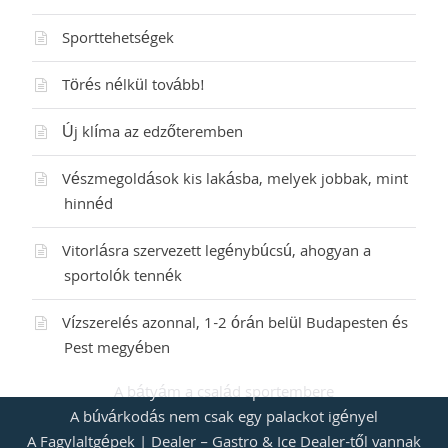
Sporttehetségek
Törés nélkül tovább!
Új klíma az edzőteremben
Vészmegoldások kis lakásba, melyek jobbak, mint
hinnéd
Vitorlásra szervezett legénybúcsú, ahogyan a
sportolók tennék
Vízszerelés azonnal, 1-2 órán belül Budapesten és
Pest megyében
A bátyám a család sportembere
A búvárkodás nem csak egy palackot igényel
A Fagylaltgépek | Dealer – Gastro & Ice Dealer-től vannak