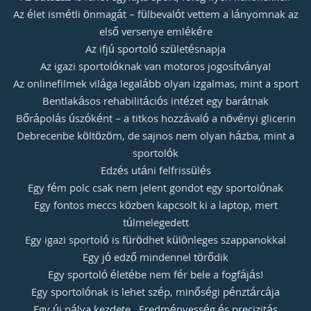
Az élet ismétli önmagát – fülbevalót vettem a lányomnak az
első versenye emlékére
Az ifjú sportoló születésnapja
Az igazi sportolóknak van motoros jogosítványa!
Az onlinefilmek világa legalább olyan izgalmas, mint a sport
Bentlakásos rehabilitációs intézet egy barátnak
Bőrápolás úszóként – a titkos hozzávaló a növényi glicerin
Debrecenbe költözöm, de sajnos nem olyan házba, mint a
sportolók
Edzés utáni felfrissülés
Egy fém polc csak nem jelent gondot egy sportolónak
Egy fontos meccs közben kapcsolt ki a laptop, mert
túlmelegedett
Egy igazi sportoló is fürödhet különleges szappanokkal
Egy jó edző mindennel törődik
Egy sportoló életébe nem fér bele a fogfájás!
Egy sportolónak is lehet szép, minőségi pénztárcája
Egy új pálya kezdete
Eredményesség és precizitás