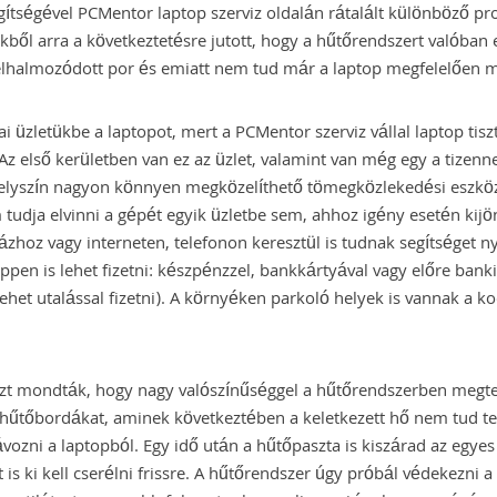
gítségével PCMentor laptop szerviz oldalán rátalált különböző p
ekből arra a következtetésre jutott, hogy a hűtőrendszert valóban 
elhalmozódott por és emiatt nem tud már a laptop megfelelően 
ai üzletükbe a laptopot, mert a PCMentor szerviz vállal laptop tiszt
z első kerületben van ez az üzlet, valamint van még egy a tizen
helyszín nagyon könnyen megközelíthető tömegközlekedési eszközö
tudja elvinni a gépét egyik üzletbe sem, ahhoz igény esetén kijö
ázhoz vagy interneten, telefonon keresztül is tudnak segítséget ny
en is lehet fizetni: készpénzzel, bankkártyával vagy előre banki
ehet utalással fizetni). A környéken parkoló helyek is vannak a ko
azt mondták, hogy nagy valószínűséggel a hűtőrendszerben megte
 hűtőbordákat, aminek következtében a keletkezett hő nem tud te
ozni a laptopból. Egy idő után a hűtőpaszta is kiszárad az egyes
zt is ki kell cserélni frissre. A hűtőrendszer úgy próbál védekezni