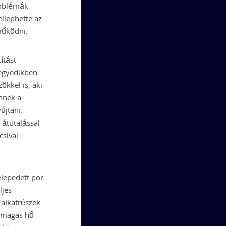
roblémák
ellephette az
működni.
ítást
negyedikben
kkel is, aki
nnek a
újtani.
 átutalással
csival
lepedett por
ljes
 alkatrészek
 a magas hő