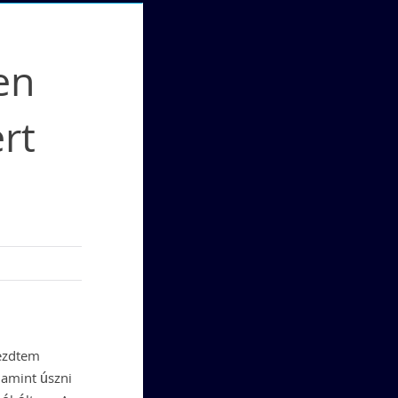
en
rt
kezdtem
lamint úszni