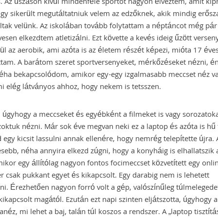
s. Az úszáson kívül mindenféle sportot nagyon élveztem, amit kip
ogy sikerült megutáltatniuk velem az edzőknek, akik mindig erősz
tak velünk. Az iskolában tovább folytattam a néptáncot még pár 
vesen elkezdtem atletizálni. Ezt követte a kevés ideig űzött versen
gül az aerobik, ami azóta is az életem részét képezi, mióta 17 éve
ttam. A barátom szeret sportversenyeket, mérkőzéseket nézni, 
néha bekapcsolódom, amikor egy-egy izgalmasabb meccset néz v
i elég látványos ahhoz, hogy nekem is tetsszen.
, úgyhogy a meccseket és egyébként a filmeket is vagy sorozatok
zoktuk nézni. Már sok éve megvan neki ez a laptop és azóta is hű 
egy kicsit lassulni annak ellenére, hogy nemrég telepítette újra. 
esebb, néha annyira elkezd zúgni, hogy a konyháig is elhallatszik a
mikor egy állítólag nagyon fontos focimeccset közvetített egy onli
r csak pukkant egyet és kikapcsolt. Egy darabig nem is lehetett
ni. Érezhetően nagyon forró volt a gép, valószínűleg túlmelegede
ikapcsolt magától. Ezután ezt napi szinten eljátszotta, úgyhogy
anéz, mi lehet a baj, talán túl koszos a rendszer. A „laptop tisztít