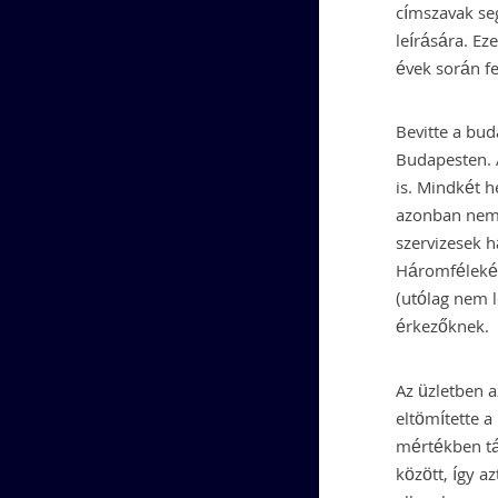
címszavak se
leírására. Ez
évek során f
Bevitte a bud
Budapesten. A
is. Mindkét 
azonban nem 
szervizesek h
Háromféleképp
(utólag nem l
érkezőknek.
Az üzletben 
eltömítette a
mértékben táv
között, így a