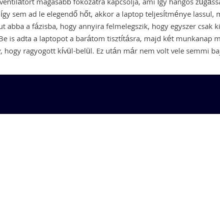
 ventilátort magasabb fokozatra kapcsolja, ami így hangos zúgáss
gy sem ad le elegendő hőt, akkor a laptop teljesítménye lassul, 
ut abba a fázisba, hogy annyira felmelegszik, hogy egyszer csak k
Be is adta a laptopot a barátom tisztításra, majd két munkanap 
y, hogy ragyogott kívül-belül. Ez után már nem volt vele semmi baj