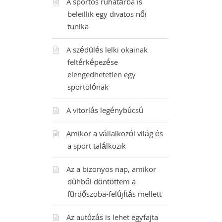
A sportos ruhatárba is
beleillik egy divatos női
tunika
A szédülés lelki okainak
feltérképezése
elengedhetetlen egy
sportolónak
A vitorlás legénybúcsú
Amikor a vállalkozói világ és
a sport találkozik
Az a bizonyos nap, amikor
dühből döntöttem a
fürdőszoba-felújítás mellett
Az autózás is lehet egyfajta