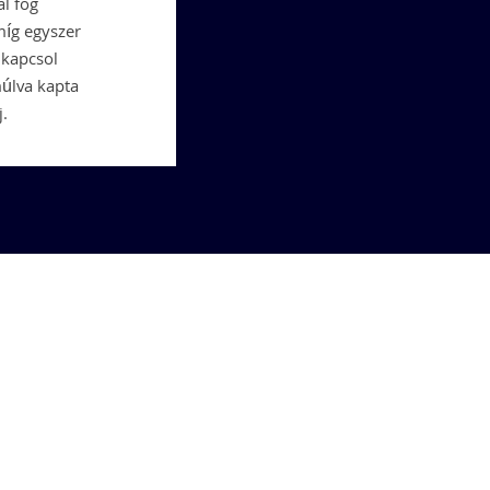
al fog
míg egyszer
ikapcsol
múlva kapta
.