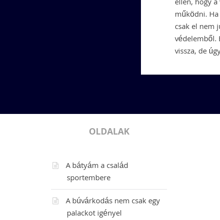
ellen, hogy a
működni. Ha í
csak el nem j
védelemből. 
vissza, de úg
OLDALAK
A bátyám a család
sportembere
A búvárkodás nem csak egy
palackot igényel