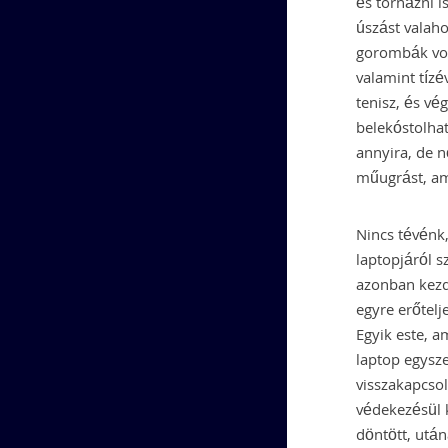
és tornázni i
úszást valah
gorombák vol
valamint tízé
tenisz, és vé
belekóstolha
annyira, de 
műugrást, am
Nincs tévénk
laptopjáról s
azonban kezd 
egyre erőtelj
Egyik este, a
laptop egysze
visszakapcsol
védekezésül k
döntött, után