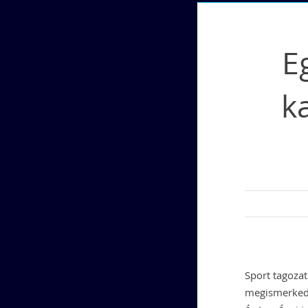
E
k
Sport tagozat
megismerkedn