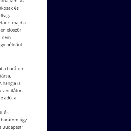
róbáltam. Az
akosak és
évig,
ytánc, majd a
sen először
én nem
agy például
at a barátom
társa,
A hangja is
 ventilátor.
ne adó, a
tt és
 a barátom úgy
ás Budapest”