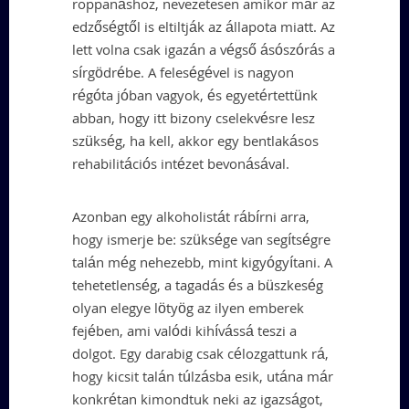
roppanáshoz, nevezetesen amikor már az
edzőségtől is eltiltják az állapota miatt. Az
lett volna csak igazán a végső ásószórás a
sírgödrébe. A feleségével is nagyon
régóta jóban vagyok, és egyetértettünk
abban, hogy itt bizony cselekvésre lesz
szükség, ha kell, akkor egy bentlakásos
rehabilitációs intézet bevonásával.
Azonban egy alkoholistát rábírni arra,
hogy ismerje be: szüksége van segítségre
talán még nehezebb, mint kigyógyítani. A
tehetetlenség, a tagadás és a büszkeség
olyan elegye lötyög az ilyen emberek
fejében, ami valódi kihívássá teszi a
dolgot. Egy darabig csak célozgattunk rá,
hogy kicsit talán túlzásba esik, utána már
konkrétan kimondtuk neki az igazságot,