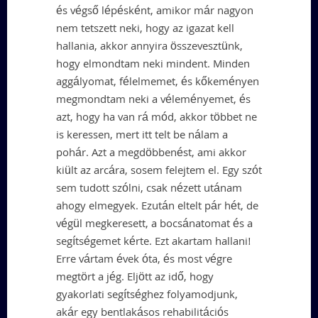
és végső lépésként, amikor már nagyon
nem tetszett neki, hogy az igazat kell
hallania, akkor annyira összevesztünk,
hogy elmondtam neki mindent. Minden
aggályomat, félelmemet, és kőkeményen
megmondtam neki a véleményemet, és
azt, hogy ha van rá mód, akkor többet ne
is keressen, mert itt telt be nálam a
pohár. Azt a megdöbbenést, ami akkor
kiült az arcára, sosem felejtem el. Egy szót
sem tudott szólni, csak nézett utánam
ahogy elmegyek. Ezután eltelt pár hét, de
végül megkeresett, a bocsánatomat és a
segítségemet kérte. Ezt akartam hallani!
Erre vártam évek óta, és most végre
megtört a jég. Eljött az idő, hogy
gyakorlati segítséghez folyamodjunk,
akár egy bentlakásos rehabilitációs