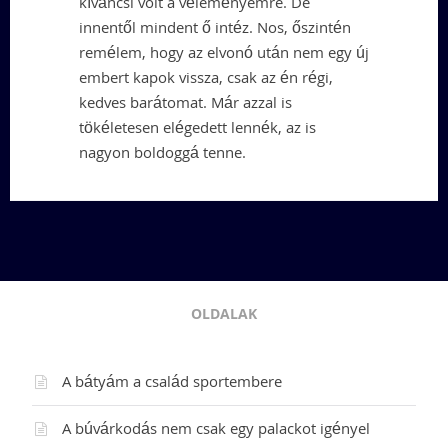
kíváncsi volt a véleményemre. De
innentől mindent ő intéz. Nos, őszintén
remélem, hogy az elvonó után nem egy új
embert kapok vissza, csak az én régi,
kedves barátomat. Már azzal is
tökéletesen elégedett lennék, az is
nagyon boldoggá tenne.
OLDALAK
A bátyám a család sportembere
A búvárkodás nem csak egy palackot igényel