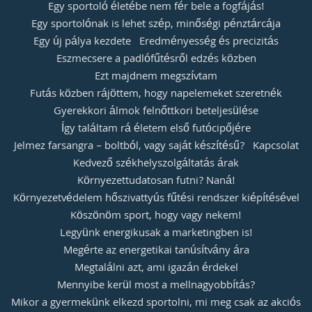
Egy sportoló életébe nem fér bele a fogfájás!
Egy sportolónak is lehet szép, minőségi pénztárcája
Egy új pálya kezdete
Eredményesség és precizitás
Eszmecsere a padlófűtésről edzés közben
Ezt majdnem megszívtam
Futás közben rájöttem, hogy napelemeket szeretnék
Gyerekkori álmok felnőttkori beteljesülése
Így találtam rá életem első futócipőjére
Jelmez farsangra – boltból, vagy saját készítésű?
Kapcsolat
Kedvező székhelyszolgáltatás árak
Környezettudatosan futni? Naná!
Környezetvédelem hőszivattyús fűtési rendszer kiépítésével
Köszönöm sport, hogy vagy nekem!
Legyünk energikusak a marketingben is!
Megérte az energetikai tanúsítvány ára
Megtalálni azt, ami igazán érdekel
Mennyibe kerül most a mellnagyobbítás?
Mikor a gyermekünk elkezd sportolni, mi meg csak az akciós