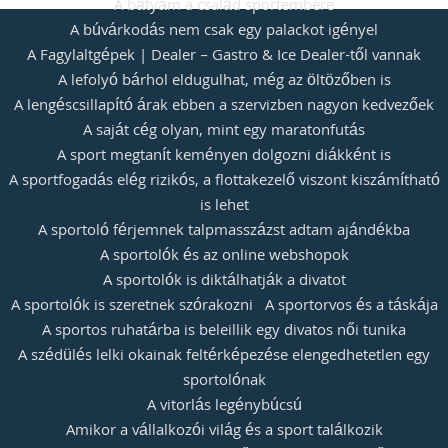
A bátyám a család sportembere
A búvárkodás nem csak egy palackot igényel
A Fagylaltgépek | Dealer – Gastro & Ice Dealer-től vannak
A lefolyó bárhol eldugulhat, még az öltözőben is
A lengéscsillapító árak ebben a szervizben nagyon kedvezőek
A saját cég olyan, mint egy maratonfutás
A sport megtanít keményen dolgozni diákként is
A sportfogadás elég rizikós, a flottakezelő viszont kiszámítható
is lehet
A sportoló férjemnek talpmasszázst adtam ajándékba
A sportolók és az online webshopok
A sportolók is diktálhatják a divatot
A sportolók is szeretnek szórakozni
A sportorvos és a táskája
A sportos ruhatárba is beleillik egy divatos női tunika
A szédülés lelki okainak feltérképezése elengedhetetlen egy
sportolónak
A vitorlás legénybúcsú
Amikor a vállalkozói világ és a sport találkozik