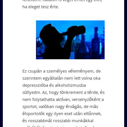
féltettem: fiatalon is véget érhet egy élet,
ha eleget tesz érte.
Ez csupán a személyes véleményem, de
szerintem egyáltalán nem lett volna oka
depresszióba és alkoholizmusba
süllyedni. Az, hogy tönkrement a térde, és
nem folytathatta aktívan, versenyzőként a
sportot, valóban nagy érvágás, de más
élsportolók egy ilyen eset után eltűnnek,
és rosszabbnál rosszabb munkákkal