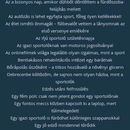
Az a bizonyos nap, amikor dühből döntöttem a fürdőszoba-
felújítás mellett
Az autózás is lehet egyfajta sport, főleg ilyen kellékekkel!
Az élet ismétli önmagát – fülbevalót vettem a lányomnak az
első versenye emlékére
Az ifjú sportoló születésnapja
Az igazi sportolóknak van motoros jogosítványa!
Az onlinefilmek világa legalább olyan izgalmas, mint a sport
Bentlakásos rehabilitációs intézet egy barátnak
Bőrápolás úszóként – a titkos hozzávaló a növényi glicerin
Debrecenbe költözöm, de sajnos nem olyan házba, mint a
sportolók
Edzés utáni felfrissülés
Egy fém polc csak nem jelent gondot egy sportolónak
Egy fontos meccs közben kapcsolt ki a laptop, mert
túlmelegedett
Egy igazi sportoló is fürödhet különleges szappanokkal
Egy jó edző mindennel törődik