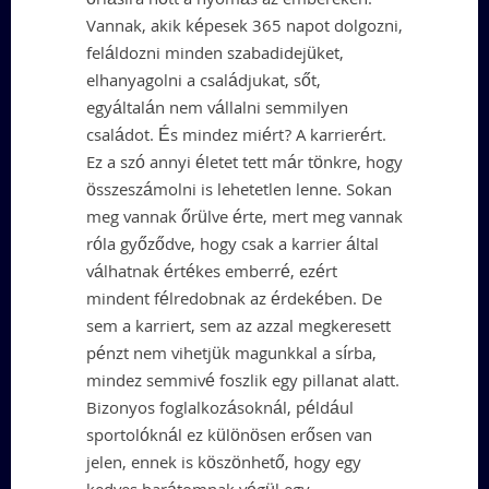
óriásira nőtt a nyomás az embereken.
Vannak, akik képesek 365 napot dolgozni,
feláldozni minden szabadidejüket,
elhanyagolni a családjukat, sőt,
egyáltalán nem vállalni semmilyen
családot. És mindez miért? A karrierért.
Ez a szó annyi életet tett már tönkre, hogy
összeszámolni is lehetetlen lenne. Sokan
meg vannak őrülve érte, mert meg vannak
róla győződve, hogy csak a karrier által
válhatnak értékes emberré, ezért
mindent félredobnak az érdekében. De
sem a karriert, sem az azzal megkeresett
pénzt nem vihetjük magunkkal a sírba,
mindez semmivé foszlik egy pillanat alatt.
Bizonyos foglalkozásoknál, például
sportolóknál ez különösen erősen van
jelen, ennek is köszönhető, hogy egy