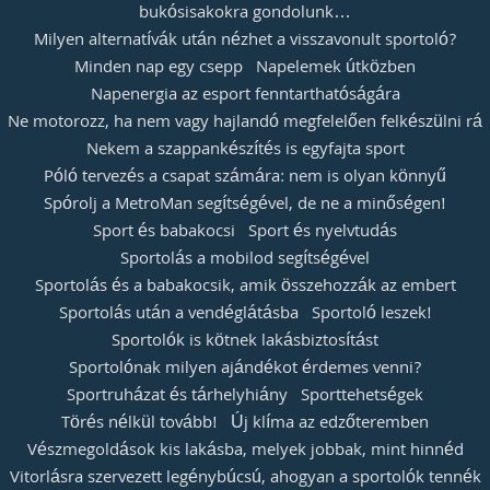
bukósisakokra gondolunk…
Milyen alternatívák után nézhet a visszavonult sportoló?
Minden nap egy csepp
Napelemek útközben
Napenergia az esport fenntarthatóságára
Ne motorozz, ha nem vagy hajlandó megfelelően felkészülni rá
Nekem a szappankészítés is egyfajta sport
Póló tervezés a csapat számára: nem is olyan könnyű
Spórolj a MetroMan segítségével, de ne a minőségen!
Sport és babakocsi
Sport és nyelvtudás
Sportolás a mobilod segítségével
Sportolás és a babakocsik, amik összehozzák az embert
Sportolás után a vendéglátásba
Sportoló leszek!
Sportolók is kötnek lakásbiztosítást
Sportolónak milyen ajándékot érdemes venni?
Sportruházat és tárhelyhiány
Sporttehetségek
Törés nélkül tovább!
Új klíma az edzőteremben
Vészmegoldások kis lakásba, melyek jobbak, mint hinnéd
Vitorlásra szervezett legénybúcsú, ahogyan a sportolók tennék