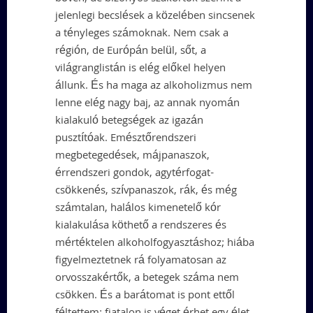
jelenlegi becslések a közelében sincsenek
a tényleges számoknak. Nem csak a
régión, de Európán belül, sőt, a
világranglistán is elég előkel helyen
állunk. És ha maga az alkoholizmus nem
lenne elég nagy baj, az annak nyomán
kialakuló betegségek az igazán
pusztítóak. Emésztőrendszeri
megbetegedések, májpanaszok,
érrendszeri gondok, agytérfogat-
csökkenés, szívpanaszok, rák, és még
számtalan, halálos kimenetelő kór
kialakulása köthető a rendszeres és
mértéktelen alkoholfogyasztáshoz; hiába
figyelmeztetnek rá folyamatosan az
orvosszakértők, a betegek száma nem
csökken. És a barátomat is pont ettől