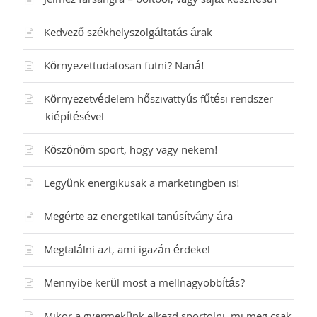
Jelmez farsangra – boltból, vagy saját készítésű?
Kedvező székhelyszolgáltatás árak
Környezettudatosan futni? Naná!
Környezetvédelem hőszivattyús fűtési rendszer
kiépítésével
Köszönöm sport, hogy vagy nekem!
Legyünk energikusak a marketingben is!
Megérte az energetikai tanúsítvány ára
Megtalálni azt, ami igazán érdekel
Mennyibe kerül most a mellnagyobbítás?