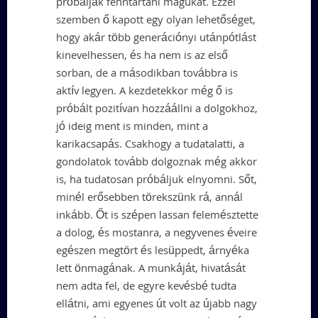
próbálják fenntartani magukat. Ezzel
szemben ő kapott egy olyan lehetőséget,
hogy akár több generációnyi utánpótlást
kinevelhessen, és ha nem is az első
sorban, de a másodikban továbbra is
aktív legyen. A kezdetekkor még ő is
próbált pozitívan hozzáállni a dolgokhoz,
jó ideig ment is minden, mint a
karikacsapás. Csakhogy a tudatalatti, a
gondolatok tovább dolgoznak még akkor
is, ha tudatosan próbáljuk elnyomni. Sőt,
minél erősebben törekszünk rá, annál
inkább. Őt is szépen lassan felemésztette
a dolog, és mostanra, a negyvenes éveire
egészen megtört és lesüppedt, árnyéka
lett önmagának. A munkáját, hivatását
nem adta fel, de egyre kevésbé tudta
ellátni, ami egyenes út volt az újabb nagy