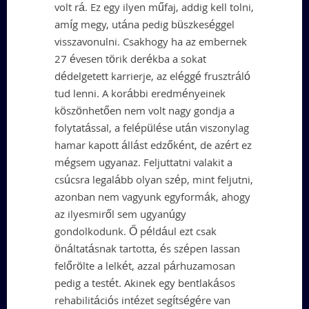
volt rá. Ez egy ilyen műfaj, addig kell tolni,
amíg megy, utána pedig büszkeséggel
visszavonulni. Csakhogy ha az embernek
27 évesen törik derékba a sokat
dédelgetett karrierje, az eléggé frusztráló
tud lenni. A korábbi eredményeinek
köszönhetően nem volt nagy gondja a
folytatással, a felépülése után viszonylag
hamar kapott állást edzőként, de azért ez
mégsem ugyanaz. Feljuttatni valakit a
csúcsra legalább olyan szép, mint feljutni,
azonban nem vagyunk egyformák, ahogy
az ilyesmiről sem ugyanúgy
gondolkodunk. Ő például ezt csak
önáltatásnak tartotta, és szépen lassan
felőrölte a lelkét, azzal párhuzamosan
pedig a testét. Akinek egy bentlakásos
rehabilitációs intézet segítségére van