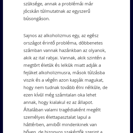
szüksége, annak a problémái már
jócskán túlmutatnak az egyszerű
búsongáson.
Sajnos az alkoholizmus egy, az egész
országot érintő probléma, döbbenetes
számban vannak hazánkban az olyanok,
akik az ital rabjai. Vannak, akik szintén a
megtört életük és lelkük miatt adják a
fejüket alkoholizmusra, mások túlzásba
viszik és a végén azon kapják magukat,
hogy nem tudnak tovább élni nélküle, de
ezen kívül még számtalan oka lehet
annak, hogy kialakul ez az állapot.
Általában valami tragédiaként megélt
személyes élettapasztalat lapul a
háttérben, amiből mindenkinek van
bőven, de bizonyos szakértők szerint a