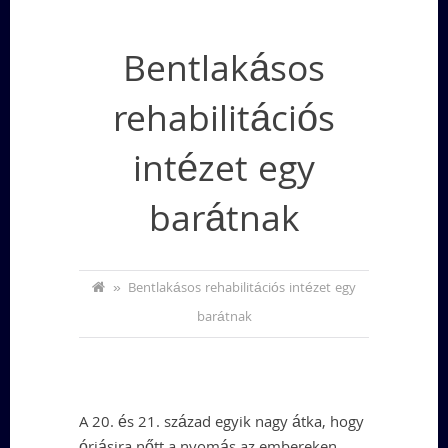
Bentlakásos
rehabilitációs
intézet egy
barátnak
»
Bentlakásos rehabilitációs intézet egy
barátnak
A 20. és 21. század egyik nagy átka, hogy