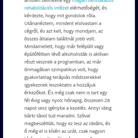
amiben belinkelte egy
magán bentlakásos
rehabilitációs intézet
elérhetőségét, és
kérdezte, hogy mit gondolok róla.
Utánanéztem, mindent elolvastam a
cégről, és azt kell, hogy mondjam, az
összes általam találtnál jobb volt.
Mindamellett, hogy már felépült vagy
épülőfélben lévő alkoholisták is aktívan
részt vesznek a programban, az már
önmagában szimpatikus volt, hogy
gyakorlatilag terápiás módszerekkel
igyekeznek leszoktatni a hozzájuk
érkezőket. És még csak nem is tart egy
fél évig vagy nyolc hónapig, összesen 28
napot vesz igénybe a kezelés. Annyi ideig
bárki távol tud maradni. Szóval
megbeszéltük, hogy ez lesz az ideális, és
ő még el is kíséri az urát, csak nagyon