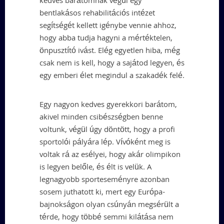
kedves barátomnak végül egy
bentlakásos rehabilitációs intézet
segítségét kellett igénybe vennie ahhoz,
hogy abba tudja hagyni a mértéktelen,
önpusztító ivást. Elég egyetlen hiba, még
csak nem is kell, hogy a sajátod legyen, és
egy emberi élet megindul a szakadék felé.
Egy nagyon kedves gyerekkori barátom,
akivel minden csibészségben benne
voltunk, végül úgy döntött, hogy a profi
sportolói pályára lép. Vívóként meg is
voltak rá az esélyei, hogy akár olimpikon
is legyen belőle, és élt is velük. A
legnagyobb sporteseményre azonban
sosem juthatott ki, mert egy Európa-
bajnokságon olyan csúnyán megsérült a
térde, hogy többé semmi kilátása nem