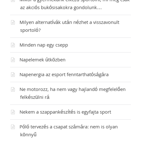
Mikor a gyermekünk elkezd sportolni, mi meg csak
az akciós bukósisakokra gondolunk…
Milyen alternatívák után nézhet a visszavonult
sportoló?
Minden nap egy csepp
Napelemek útközben
Napenergia az esport fenntarthatóságára
Ne motorozz, ha nem vagy hajlandó megfelelően
felkészülni rá
Nekem a szappankészítés is egyfajta sport
Póló tervezés a csapat számára: nem is olyan
könnyű