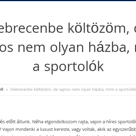
ebrecenbe költözöm, 
nos nem olyan házba, 
a sportolók
»
Debrecenbe költözöm, de sajnos nem olyan házba, mint a sportoló
s előtt állunk. Néha elgondolkozom rajta, vajon a híres sportol
 Vajon mindenki a luxust kereste, vagy voltak, akik az egyszerűb