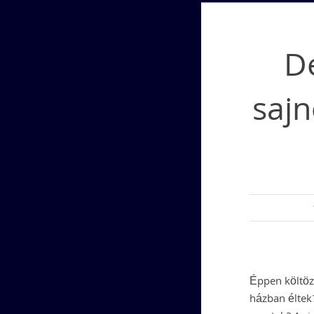
D
saj
Éppen költözé
házban éltek?