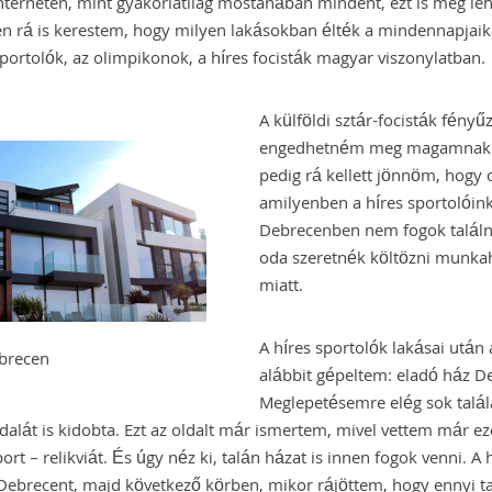
terneten, mint gyakorlatilag mostanában mindent, ezt is meg lehe
n rá is kerestem, hogy milyen lakásokban élték a mindennapjaik
ortolók, az olimpikonok, a híres focisták magyar viszonylatban.
A külföldi sztár-focisták fény
engedhetném meg magamnak.
pedig rá kellett jönnöm, hogy 
amilyenben a híres sportolóink
Debrecenben nem fogok találni
oda szeretnék költözni munkah
miatt.
A híres sportolók lakásai után
brecen
alábbit gépeltem: eladó ház D
Meglepetésemre elég sok talála
dalát is kidobta. Ezt az oldalt már ismertem, mivel vettem már ez
port – relikviát. És úgy néz ki, talán házat is innen fogok venni. A
Debrecent, majd következő körben, mikor rájöttem, hogy ennyi ta