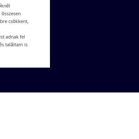
őknél
y összesen
bbre csökkent,
st adnak fel
és találtam is