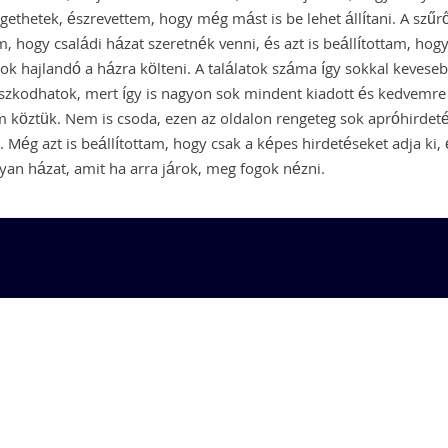
ethetek, észrevettem, hogy még mást is be lehet állítani. A szűr
m, hogy családi házat szeretnék venni, és azt is beállítottam, hog
k hajlandó a házra költeni. A találatok száma így sokkal kevese
zkodhatok, mert így is nagyon sok mindent kiadott és kedvemre
 köztük. Nem is csoda, ezen az oldalon rengeteg sok apróhirdeté
 Még azt is beállítottam, hogy csak a képes hirdetéseket adja ki, 
an házat, amit ha arra járok, meg fogok nézni.