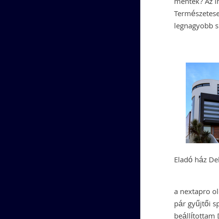
mentek? Az in
Természetese
legnagyobb sp
Eladó ház De
a nextapro ol
pár gyűjtői s
beállítottam 