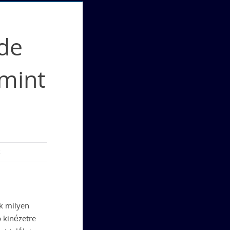
de
mint
k
ók milyen
b kinézetre