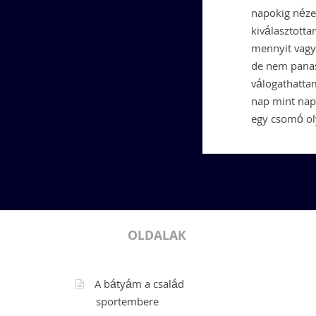
napokig nézeg
kiválasztotta
mennyit vagyo
de nem panas
válogathattam
nap mint nap.
egy csomó oly
OLDALAK
A bátyám a család
sportembere