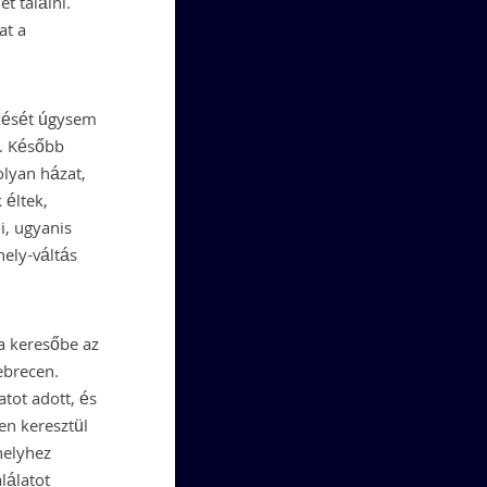
t találni.
at a
űzését úgysem
 Később
olyan házat,
 éltek,
, ugyanis
ely-váltás
 a keresőbe az
ebrecen.
tot adott, és
en keresztül
 helyhez
lálatot