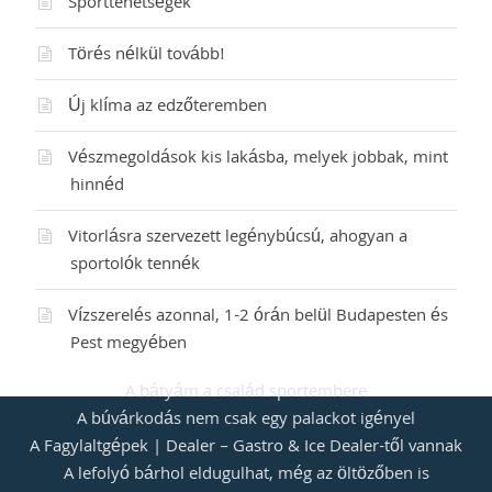
Sporttehetségek
Törés nélkül tovább!
Új klíma az edzőteremben
Vészmegoldások kis lakásba, melyek jobbak, mint
hinnéd
Vitorlásra szervezett legénybúcsú, ahogyan a
sportolók tennék
Vízszerelés azonnal, 1-2 órán belül Budapesten és
Pest megyében
A bátyám a család sportembere
A búvárkodás nem csak egy palackot igényel
A Fagylaltgépek | Dealer – Gastro & Ice Dealer-től vannak
A lefolyó bárhol eldugulhat, még az öltözőben is