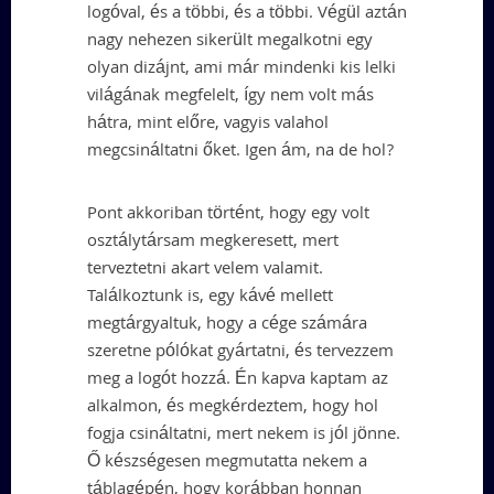
logóval, és a többi, és a többi. Végül aztán
nagy nehezen sikerült megalkotni egy
olyan dizájnt, ami már mindenki kis lelki
világának megfelelt, így nem volt más
hátra, mint előre, vagyis valahol
megcsináltatni őket. Igen ám, na de hol?
Pont akkoriban történt, hogy egy volt
osztálytársam megkeresett, mert
terveztetni akart velem valamit.
Találkoztunk is, egy kávé mellett
megtárgyaltuk, hogy a cége számára
szeretne pólókat gyártatni, és tervezzem
meg a logót hozzá. Én kapva kaptam az
alkalmon, és megkérdeztem, hogy hol
fogja csináltatni, mert nekem is jól jönne.
Ő készségesen megmutatta nekem a
táblagépén, hogy korábban honnan