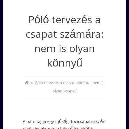
Póló tervezés a
csapat számára:
nem is olyan
könnyű
»
Póló tervezés a csapat számára: nem is
olyan könnyű
A fiam tagja egy ifjúsági focicsapatnak, én