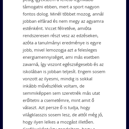
pedig igyekszem a lehető leginkább
támogatni ebben, mert a sport nagyon
fontos dolog. Minél többet mozog, annál
jobban elfárad és nem megy az agyamra
esténként. Viccet félretéve, amióta
rendszeresen részt vesz az edzéseken,
azóta a tanulmányi eredménye is egyre
jobb, mivel lemozogja azt a felesleges
energiamennyiséget, ami más esetben
zavarná, így viszont egészségesebb és az
iskolában is jobban teljesít. Engem sosem
vonzott az ilyesmi, mindig is sokkal
inkább művészlélek voltam, de
semmiképpen sem szeretnék más utat
erőltetni a csemetémre, mint amit ő
választ. Azt persze ő is tudja, hogy
világklasszis sosem lesz, de attól még jó,
hogy ilyen lelkes a mozgást illetően.