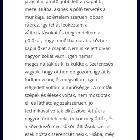
javasolni, amitől jobb lett a csapat új
meze. Hiába, akinek a póló tervezés a
munkája, az értelem szerűen jobban
ráérez. Így tehát leokéztam a
változtatásokat és megrendeltem a
pólókat, hogy minél hamarabb kézhez
kapja őket a csapat. Nem is kellett olyan
nagyon sokat várni, igen hamar
megcsinálták és ki is küldték. Szerencsés
vagyok, hogy otthon dolgozom, így át is
tudtam venni, és megvallom, igen
elégedett voltam a minőséggel. A minták
szépek és élesek voltak, nem mosódtak
el, és láthatólag szakszerűen, jó
technikával voltak elkészítve. A fiúk is
nagyon örültek neki, mikor meglátták, és
a következő meccsükön állításuk szerint
ezek hoztak szerencsét nekik. Hiába, még