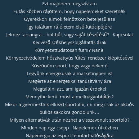
Ezt majdnem megszívtam
Futás közben rájöttem, hogy napelemeket szeretnék
Gyerekkori álmok felnőttkori beteljesülése
Így találtam rá életem első futócipőjére
Jelmez farsangra – boltból, vagy saját készítésű?
Kapcsolat
Kedvező székhelyszolgáltatás árak
Környezettudatosan futni? Naná!
Környezetvédelem hőszivattyús fűtési rendszer kiépítésével
Köszönöm sport, hogy vagy nekem!
Legyünk energikusak a marketingben is!
Megérte az energetikai tanúsítvány ára
Megtalálni azt, ami igazán érdekel
Mennyibe kerül most a mellnagyobbítás?
Mikor a gyermekünk elkezd sportolni, mi meg csak az akciós
bukósisakokra gondolunk…
Milyen alternatívák után nézhet a visszavonult sportoló?
Minden nap egy csepp
Napelemek útközben
Napenergia az esport fenntarthatóságára