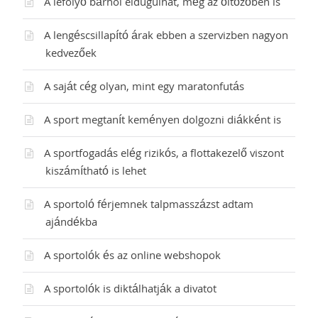
A lefolyó bárhol eldugulhat, még az öltözőben is
A lengéscsillapító árak ebben a szervizben nagyon
kedvezőek
A saját cég olyan, mint egy maratonfutás
A sport megtanít keményen dolgozni diákként is
A sportfogadás elég rizikós, a flottakezelő viszont
kiszámítható is lehet
A sportoló férjemnek talpmasszázst adtam
ajándékba
A sportolók és az online webshopok
A sportolók is diktálhatják a divatot