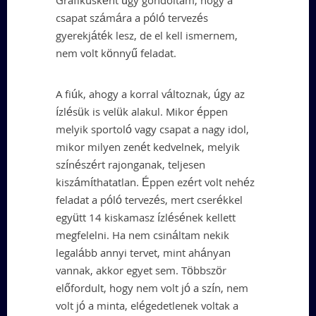
Grafikusként úgy gondoltam, hogy a
csapat számára a póló tervezés
gyerekjáték lesz, de el kell ismernem,
nem volt könnyű feladat.
A fiúk, ahogy a korral változnak, úgy az
ízlésük is velük alakul. Mikor éppen
melyik sportoló vagy csapat a nagy idol,
mikor milyen zenét kedvelnek, melyik
színészért rajonganak, teljesen
kiszámíthatatlan. Éppen ezért volt nehéz
feladat a póló tervezés, mert cserékkel
együtt 14 kiskamasz ízlésének kellett
megfelelni. Ha nem csináltam nekik
legalább annyi tervet, mint ahányan
vannak, akkor egyet sem. Többször
előfordult, hogy nem volt jó a szín, nem
volt jó a minta, elégedetlenek voltak a