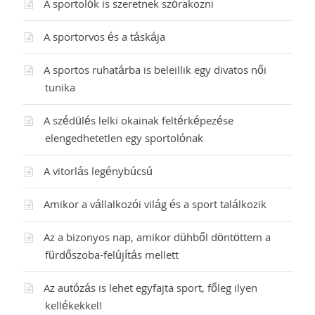
A sportolók is szeretnek szórakozni
A sportorvos és a táskája
A sportos ruhatárba is beleillik egy divatos női
tunika
A szédülés lelki okainak feltérképezése
elengedhetetlen egy sportolónak
A vitorlás legénybúcsú
Amikor a vállalkozói világ és a sport találkozik
Az a bizonyos nap, amikor dühből döntöttem a
fürdőszoba-felújítás mellett
Az autózás is lehet egyfajta sport, főleg ilyen
kellékekkel!