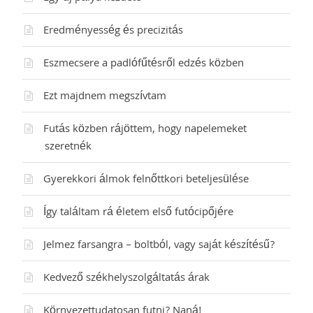
Eredményesség és precizitás
Eszmecsere a padlófűtésről edzés közben
Ezt majdnem megszívtam
Futás közben rájöttem, hogy napelemeket
szeretnék
Gyerekkori álmok felnőttkori beteljesülése
Így találtam rá életem első futócipőjére
Jelmez farsangra – boltból, vagy saját készítésű?
Kedvező székhelyszolgáltatás árak
Környezettudatosan futni? Naná!