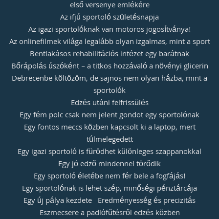
első versenye emlékére
Az ifjú sportoló születésnapja
Az igazi sportolóknak van motoros jogosítványa!
Az onlinefilmek világa legalább olyan izgalmas, mint a sport
Bentlakásos rehabilitációs intézet egy barátnak
Bőrápolás úszóként – a titkos hozzávaló a növényi glicerin
Debrecenbe költözöm, de sajnos nem olyan házba, mint a
sportolók
Edzés utáni felfrissülés
Egy fém polc csak nem jelent gondot egy sportolónak
Egy fontos meccs közben kapcsolt ki a laptop, mert
túlmelegedett
Egy igazi sportoló is fürödhet különleges szappanokkal
Egy jó edző mindennel törődik
Egy sportoló életébe nem fér bele a fogfájás!
Egy sportolónak is lehet szép, minőségi pénztárcája
Egy új pálya kezdete
Eredményesség és precizitás
Eszmecsere a padlófűtésről edzés közben