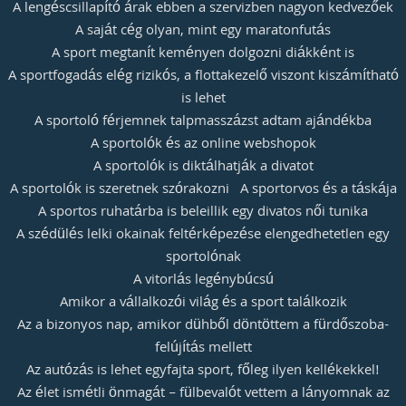
A lengéscsillapító árak ebben a szervizben nagyon kedvezőek
A saját cég olyan, mint egy maratonfutás
A sport megtanít keményen dolgozni diákként is
A sportfogadás elég rizikós, a flottakezelő viszont kiszámítható
is lehet
A sportoló férjemnek talpmasszázst adtam ajándékba
A sportolók és az online webshopok
A sportolók is diktálhatják a divatot
A sportolók is szeretnek szórakozni
A sportorvos és a táskája
A sportos ruhatárba is beleillik egy divatos női tunika
A szédülés lelki okainak feltérképezése elengedhetetlen egy
sportolónak
A vitorlás legénybúcsú
Amikor a vállalkozói világ és a sport találkozik
Az a bizonyos nap, amikor dühből döntöttem a fürdőszoba-
felújítás mellett
Az autózás is lehet egyfajta sport, főleg ilyen kellékekkel!
Az élet ismétli önmagát – fülbevalót vettem a lányomnak az