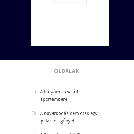
OLDALAK
A bátyám a család
sportembere
A búvárkodás nem csak egy
palackot igényel