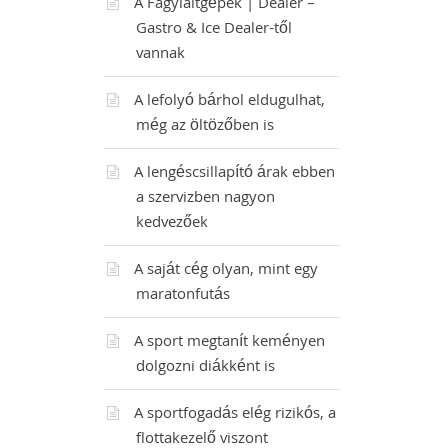
A Fagylaltgépek | Dealer –
Gastro & Ice Dealer-től
vannak
A lefolyó bárhol eldugulhat,
még az öltözőben is
A lengéscsillapító árak ebben
a szervizben nagyon
kedvezőek
A saját cég olyan, mint egy
maratonfutás
A sport megtanít keményen
dolgozni diákként is
A sportfogadás elég rizikós, a
flottakezelő viszont