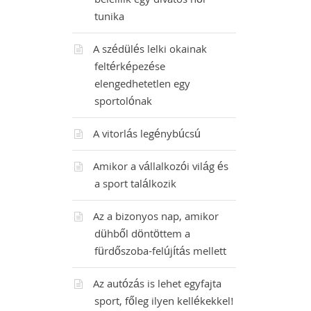
beleillik egy divatos női
tunika
A szédülés lelki okainak
feltérképezése
elengedhetetlen egy
sportolónak
A vitorlás legénybúcsú
Amikor a vállalkozói világ és
a sport találkozik
Az a bizonyos nap, amikor
dühből döntöttem a
fürdőszoba-felújítás mellett
Az autózás is lehet egyfajta
sport, főleg ilyen kellékekkel!